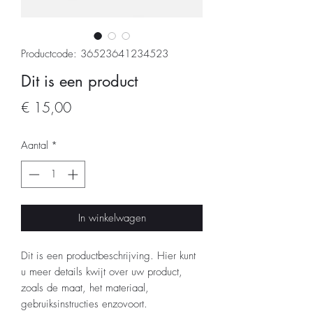
Productcode: 36523641234523
Dit is een product
Prijs
€ 15,00
Aantal
*
In winkelwagen
Dit is een productbeschrijving. Hier kunt 
u meer details kwijt over uw product, 
zoals de maat, het materiaal, 
gebruiksinstructies enzovoort.